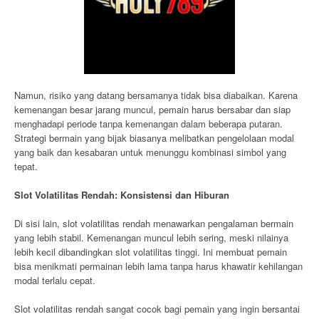
Namun, risiko yang datang bersamanya tidak bisa diabaikan. Karena
kemenangan besar jarang muncul, pemain harus bersabar dan siap
menghadapi periode tanpa kemenangan dalam beberapa putaran.
Strategi bermain yang bijak biasanya melibatkan pengelolaan modal
yang baik dan kesabaran untuk menunggu kombinasi simbol yang
tepat.
Slot Volatilitas Rendah: Konsistensi dan Hiburan
Di sisi lain, slot volatilitas rendah menawarkan pengalaman bermain
yang lebih stabil. Kemenangan muncul lebih sering, meski nilainya
lebih kecil dibandingkan slot volatilitas tinggi. Ini membuat pemain
bisa menikmati permainan lebih lama tanpa harus khawatir kehilangan
modal terlalu cepat.
Slot volatilitas rendah sangat cocok bagi pemain yang ingin bersantai