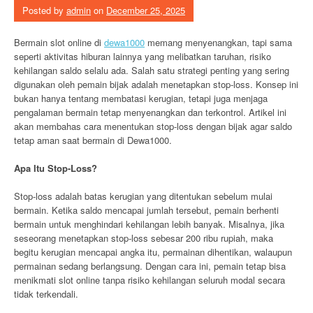
Posted by
admin
on
December 25, 2025
Bermain slot online di
dewa1000
memang menyenangkan, tapi sama
seperti aktivitas hiburan lainnya yang melibatkan taruhan, risiko
kehilangan saldo selalu ada. Salah satu strategi penting yang sering
digunakan oleh pemain bijak adalah menetapkan stop-loss. Konsep ini
bukan hanya tentang membatasi kerugian, tetapi juga menjaga
pengalaman bermain tetap menyenangkan dan terkontrol. Artikel ini
akan membahas cara menentukan stop-loss dengan bijak agar saldo
tetap aman saat bermain di Dewa1000.
Apa Itu Stop-Loss?
Stop-loss adalah batas kerugian yang ditentukan sebelum mulai
bermain. Ketika saldo mencapai jumlah tersebut, pemain berhenti
bermain untuk menghindari kehilangan lebih banyak. Misalnya, jika
seseorang menetapkan stop-loss sebesar 200 ribu rupiah, maka
begitu kerugian mencapai angka itu, permainan dihentikan, walaupun
permainan sedang berlangsung. Dengan cara ini, pemain tetap bisa
menikmati slot online tanpa risiko kehilangan seluruh modal secara
tidak terkendali.