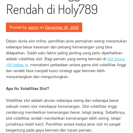
Rendah di Holy789
Posted by
admin
on
December 25, 2025
Dalam dunia slot online, pemilihan jenis permainan sering menentukan
seberapa besar keseruan dan peluang kemenangan yang bisa
didapatkan. Salah satu faktor paling penting yang perlu diperhatikan
adalah volatilitas slot. Bagi pemain yang sering bermain di
slot bonus
100 bebas ip
, memahami perbedaan antara game slot volatilitas tinggi
dan rendah bisa menjadi kunci strategi agar bermain lebih
menyenangkan dan menguntungkan.
Apa Itu Volatilitas Slot?
Volatilitas slot adalah ukuran seberapa sering dan seberapa besar
sebuah mesin slot membayar kemenangan. Slot volatilitas tinggi
cenderung memberikan kemenangan besar, tetapi jarang. Sebaliknya,
slot volatilitas rendah memberikan kemenangan lebih sering, tetapi
jumlahnya relatif kecil. Pemilihan antara kedua jenis slot ini sangat
bergantung pada gaya bermain dan tujuan pemain.