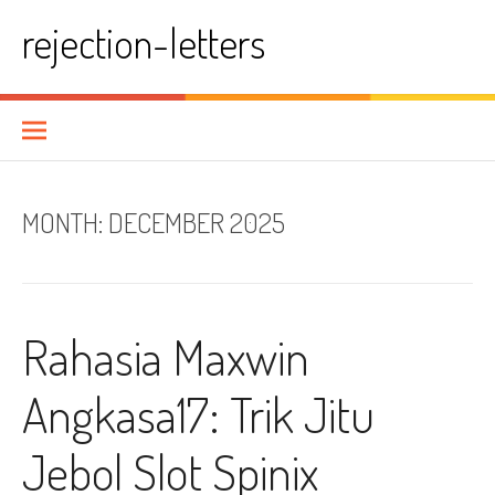
Skip
rejection-letters
to
content
MONTH:
DECEMBER 2025
Rahasia Maxwin
Angkasa17: Trik Jitu
Jebol Slot Spinix