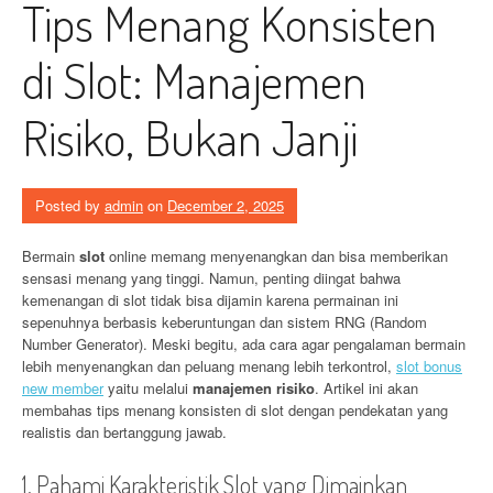
Tips Menang Konsisten
di Slot: Manajemen
Risiko, Bukan Janji
Posted by
admin
on
December 2, 2025
Bermain
slot
online memang menyenangkan dan bisa memberikan
sensasi menang yang tinggi. Namun, penting diingat bahwa
kemenangan di slot tidak bisa dijamin karena permainan ini
sepenuhnya berbasis keberuntungan dan sistem RNG (Random
Number Generator). Meski begitu, ada cara agar pengalaman bermain
lebih menyenangkan dan peluang menang lebih terkontrol,
slot bonus
new member
yaitu melalui
manajemen risiko
. Artikel ini akan
membahas tips menang konsisten di slot dengan pendekatan yang
realistis dan bertanggung jawab.
1. Pahami Karakteristik Slot yang Dimainkan