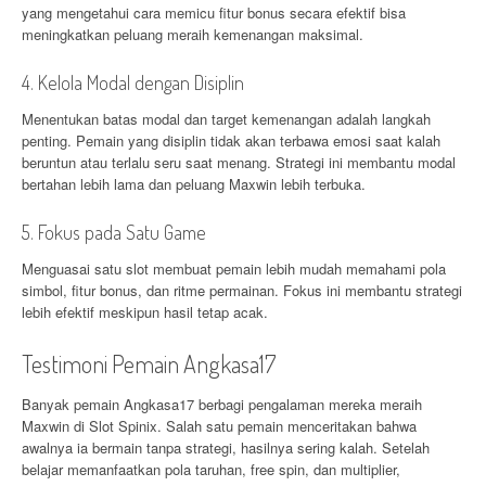
yang mengetahui cara memicu fitur bonus secara efektif bisa
meningkatkan peluang meraih kemenangan maksimal.
4. Kelola Modal dengan Disiplin
Menentukan batas modal dan target kemenangan adalah langkah
penting. Pemain yang disiplin tidak akan terbawa emosi saat kalah
beruntun atau terlalu seru saat menang. Strategi ini membantu modal
bertahan lebih lama dan peluang Maxwin lebih terbuka.
5. Fokus pada Satu Game
Menguasai satu slot membuat pemain lebih mudah memahami pola
simbol, fitur bonus, dan ritme permainan. Fokus ini membantu strategi
lebih efektif meskipun hasil tetap acak.
Testimoni Pemain Angkasa17
Banyak pemain Angkasa17 berbagi pengalaman mereka meraih
Maxwin di Slot Spinix. Salah satu pemain menceritakan bahwa
awalnya ia bermain tanpa strategi, hasilnya sering kalah. Setelah
belajar memanfaatkan pola taruhan, free spin, dan multiplier,