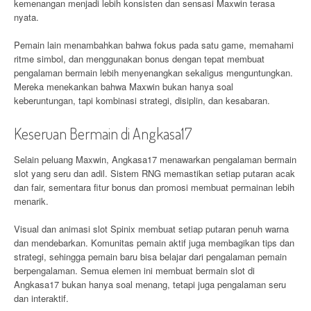
kemenangan menjadi lebih konsisten dan sensasi Maxwin terasa
nyata.
Pemain lain menambahkan bahwa fokus pada satu game, memahami
ritme simbol, dan menggunakan bonus dengan tepat membuat
pengalaman bermain lebih menyenangkan sekaligus menguntungkan.
Mereka menekankan bahwa Maxwin bukan hanya soal
keberuntungan, tapi kombinasi strategi, disiplin, dan kesabaran.
Keseruan Bermain di Angkasa17
Selain peluang Maxwin, Angkasa17 menawarkan pengalaman bermain
slot yang seru dan adil. Sistem RNG memastikan setiap putaran acak
dan fair, sementara fitur bonus dan promosi membuat permainan lebih
menarik.
Visual dan animasi slot Spinix membuat setiap putaran penuh warna
dan mendebarkan. Komunitas pemain aktif juga membagikan tips dan
strategi, sehingga pemain baru bisa belajar dari pengalaman pemain
berpengalaman. Semua elemen ini membuat bermain slot di
Angkasa17 bukan hanya soal menang, tetapi juga pengalaman seru
dan interaktif.