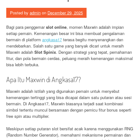
Posted by
admin
on
December 29, 2025
Bagi para penggemar
slot online
, momen Maxwin adalah impian
setiap pemain. Kemenangan besar ini bisa membuat pengalaman
bermain di platform
angkasa17
terasa begitu menyenangkan dan
mendebarkan. Salah satu game yang banyak dicari untuk meraih
Maxwin adalah
Slot Spinix
. Dengan strategi yang tepat, pemahaman
fitur, dan pola bermain cerdas, peluang meraih kemenangan maksimal
bisa lebih terbuka.
Apa Itu Maxwin di Angkasa17?
Maxwin adalah istilah yang digunakan pemain untuk menyebut
kemenangan tertinggi yang bisa dicapai dalam satu putaran atau sesi
bermain. Di Angkasa17, Maxwin biasanya terjadi saat kombinasi
simbol tertentu muncul bersamaan dengan pemicu fitur bonus seperti
free spin atau multiplier.
Meskipun setiap putaran slot bersifat acak karena menggunakan RNG
(Random Number Generator), memahami mekanisme permainan dan