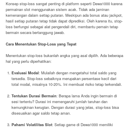
Konsep stop-loss sangat penting di platform seperti Dewa1000 karena
permainan slot menggunakan sistem acak. Tidak ada jaminan
kemenangan dalam setiap putaran. Meskipun ada bonus atau jackpot,
hasil setiap putaran tetap tidak dapat diprediksi. Oleh karena itu, stop-
loss berfungsi sebagai alat pengendali diri, membantu pemain tetap
bermain secara bertanggung jawab.
Cara Menentukan Stop-Loss yang Tepat
Menentukan stop-loss bukanlah angka yang asal dipilih. Ada beberapa
hal yang perlu diperhatikan:
Evaluasi Modal
: Mulailah dengan mengetahui total saldo yang
tersedia. Stop-loss sebaiknya merupakan persentase kecil dari
total modal, misalnya 10-20%. Ini membuat risiko tetap terkendali.
Tentukan Durasi Bermain
: Berapa lama Anda ingin bermain di
sesi tertentu? Durasi ini memengaruhi jumlah taruhan dan
kemungkinan kerugian. Dengan durasi yang jelas, stop-loss bisa
disesuaikan agar saldo tetap aman.
Pahami Volatilitas Slot
: Setiap game di Dewa1000 memiliki