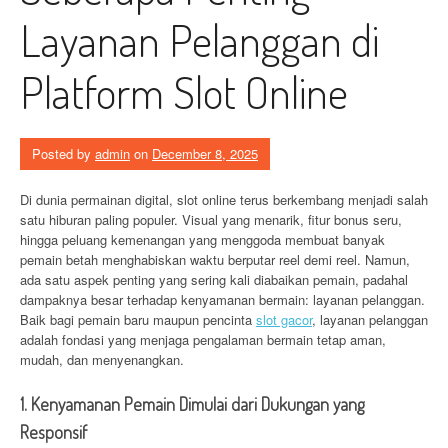
Layanan Pelanggan di
Platform Slot Online
Posted by
admin
on
December 8, 2025
Di dunia permainan digital, slot online terus berkembang menjadi salah
satu hiburan paling populer. Visual yang menarik, fitur bonus seru,
hingga peluang kemenangan yang menggoda membuat banyak
pemain betah menghabiskan waktu berputar reel demi reel. Namun,
ada satu aspek penting yang sering kali diabaikan pemain, padahal
dampaknya besar terhadap kenyamanan bermain: layanan pelanggan.
Baik bagi pemain baru maupun pencinta
slot gacor
, layanan pelanggan
adalah fondasi yang menjaga pengalaman bermain tetap aman,
mudah, dan menyenangkan.
1. Kenyamanan Pemain Dimulai dari Dukungan yang
Responsif