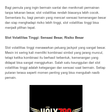
Bagi pemula yang ingin bermain santai dan menikmati permainan
tanpa tekanan besar, slot volatilitas rendah biasanya lebih cocok.
Sementara itu, bagi pemain yang mencari sensasi kemenangan besar
dan siap menghadapi risiko lebih tinggi, slot volatilitas tinggi bisa
menjadi pilihan tepat.
Slot Volatilitas Tinggi: Sensasi Besar, Risiko Besar
Slot volatilitas tinggi menawarkan peluang jackpot yang sangat besar.
Mesin ini sering kali memiliki kombinasi simbol yang jarang muncul,
tetapi ketika kombinasi itu berhasil terbentuk, kemenangan yang
didapat bisa sangat menggiurkan. Salah satu keunggulan dari slot
volatilitas tinggi adalah ketegangan dan sensasi saat bermain. Setiap
putaran terasa seperti momen penting yang bisa mengubah nasib
pemain.