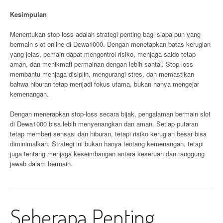
Kesimpulan
Menentukan stop-loss adalah strategi penting bagi siapa pun yang
bermain slot online di Dewa1000. Dengan menetapkan batas kerugian
yang jelas, pemain dapat mengontrol risiko, menjaga saldo tetap
aman, dan menikmati permainan dengan lebih santai. Stop-loss
membantu menjaga disiplin, mengurangi stres, dan memastikan
bahwa hiburan tetap menjadi fokus utama, bukan hanya mengejar
kemenangan.
Dengan menerapkan stop-loss secara bijak, pengalaman bermain slot
di Dewa1000 bisa lebih menyenangkan dan aman. Setiap putaran
tetap memberi sensasi dan hiburan, tetapi risiko kerugian besar bisa
diminimalkan. Strategi ini bukan hanya tentang kemenangan, tetapi
juga tentang menjaga keseimbangan antara keseruan dan tanggung
jawab dalam bermain.
Seberapa Penting