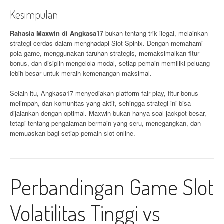
Kesimpulan
Rahasia Maxwin di Angkasa17
bukan tentang trik ilegal, melainkan
strategi cerdas dalam menghadapi Slot Spinix. Dengan memahami
pola game, menggunakan taruhan strategis, memaksimalkan fitur
bonus, dan disiplin mengelola modal, setiap pemain memiliki peluang
lebih besar untuk meraih kemenangan maksimal.
Selain itu, Angkasa17 menyediakan platform fair play, fitur bonus
melimpah, dan komunitas yang aktif, sehingga strategi ini bisa
dijalankan dengan optimal. Maxwin bukan hanya soal jackpot besar,
tetapi tentang pengalaman bermain yang seru, menegangkan, dan
memuaskan bagi setiap pemain slot online.
Perbandingan Game Slot
Volatilitas Tinggi vs