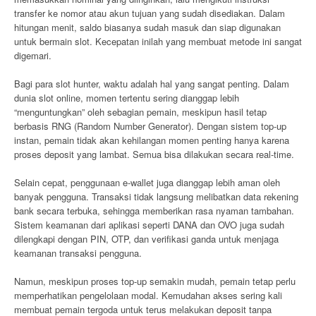
transfer ke nomor atau akun tujuan yang sudah disediakan. Dalam
hitungan menit, saldo biasanya sudah masuk dan siap digunakan
untuk bermain slot. Kecepatan inilah yang membuat metode ini sangat
digemari.
Bagi para slot hunter, waktu adalah hal yang sangat penting. Dalam
dunia slot online, momen tertentu sering dianggap lebih
“menguntungkan” oleh sebagian pemain, meskipun hasil tetap
berbasis RNG (Random Number Generator). Dengan sistem top-up
instan, pemain tidak akan kehilangan momen penting hanya karena
proses deposit yang lambat. Semua bisa dilakukan secara real-time.
Selain cepat, penggunaan e-wallet juga dianggap lebih aman oleh
banyak pengguna. Transaksi tidak langsung melibatkan data rekening
bank secara terbuka, sehingga memberikan rasa nyaman tambahan.
Sistem keamanan dari aplikasi seperti DANA dan OVO juga sudah
dilengkapi dengan PIN, OTP, dan verifikasi ganda untuk menjaga
keamanan transaksi pengguna.
Namun, meskipun proses top-up semakin mudah, pemain tetap perlu
memperhatikan pengelolaan modal. Kemudahan akses sering kali
membuat pemain tergoda untuk terus melakukan deposit tanpa