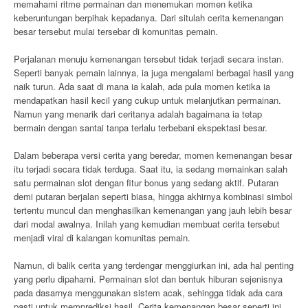
memahami ritme permainan dan menemukan momen ketika
keberuntungan berpihak kepadanya. Dari situlah cerita kemenangan
besar tersebut mulai tersebar di komunitas pemain.
Perjalanan menuju kemenangan tersebut tidak terjadi secara instan.
Seperti banyak pemain lainnya, ia juga mengalami berbagai hasil yang
naik turun. Ada saat di mana ia kalah, ada pula momen ketika ia
mendapatkan hasil kecil yang cukup untuk melanjutkan permainan.
Namun yang menarik dari ceritanya adalah bagaimana ia tetap
bermain dengan santai tanpa terlalu terbebani ekspektasi besar.
Dalam beberapa versi cerita yang beredar, momen kemenangan besar
itu terjadi secara tidak terduga. Saat itu, ia sedang memainkan salah
satu permainan slot dengan fitur bonus yang sedang aktif. Putaran
demi putaran berjalan seperti biasa, hingga akhirnya kombinasi simbol
tertentu muncul dan menghasilkan kemenangan yang jauh lebih besar
dari modal awalnya. Inilah yang kemudian membuat cerita tersebut
menjadi viral di kalangan komunitas pemain.
Namun, di balik cerita yang terdengar menggiurkan ini, ada hal penting
yang perlu dipahami. Permainan slot dan bentuk hiburan sejenisnya
pada dasarnya menggunakan sistem acak, sehingga tidak ada cara
pasti untuk memprediksi hasil. Cerita kemenangan besar seperti ini