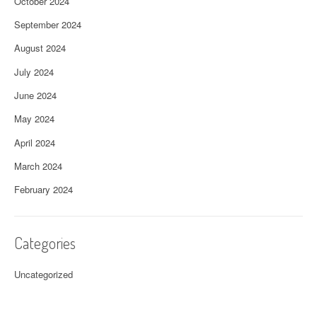
October 2024
September 2024
August 2024
July 2024
June 2024
May 2024
April 2024
March 2024
February 2024
Categories
Uncategorized