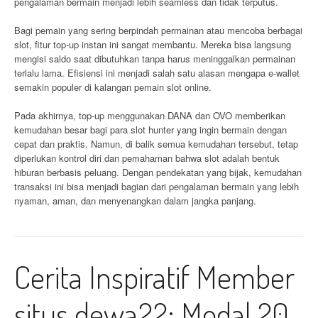
pengalaman bermain menjadi lebih seamless dan tidak terputus.
Bagi pemain yang sering berpindah permainan atau mencoba berbagai
slot, fitur top-up instan ini sangat membantu. Mereka bisa langsung
mengisi saldo saat dibutuhkan tanpa harus meninggalkan permainan
terlalu lama. Efisiensi ini menjadi salah satu alasan mengapa e-wallet
semakin populer di kalangan pemain slot online.
Pada akhirnya, top-up menggunakan DANA dan OVO memberikan
kemudahan besar bagi para slot hunter yang ingin bermain dengan
cepat dan praktis. Namun, di balik semua kemudahan tersebut, tetap
diperlukan kontrol diri dan pemahaman bahwa slot adalah bentuk
hiburan berbasis peluang. Dengan pendekatan yang bijak, kemudahan
transaksi ini bisa menjadi bagian dari pengalaman bermain yang lebih
nyaman, aman, dan menyenangkan dalam jangka panjang.
Cerita Inspiratif Member
situs dewa22: Modal 20