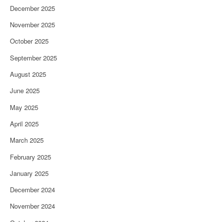
December 2025
November 2025
October 2025
September 2025
August 2025
June 2025
May 2025
April 2025
March 2025
February 2025
January 2025
December 2024
November 2024