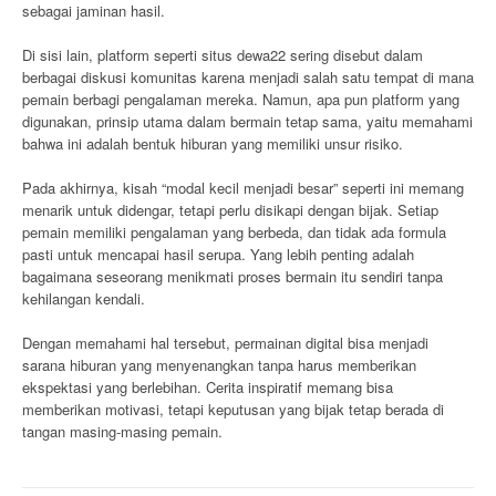
sebagai jaminan hasil.
Di sisi lain, platform seperti situs dewa22 sering disebut dalam
berbagai diskusi komunitas karena menjadi salah satu tempat di mana
pemain berbagi pengalaman mereka. Namun, apa pun platform yang
digunakan, prinsip utama dalam bermain tetap sama, yaitu memahami
bahwa ini adalah bentuk hiburan yang memiliki unsur risiko.
Pada akhirnya, kisah “modal kecil menjadi besar” seperti ini memang
menarik untuk didengar, tetapi perlu disikapi dengan bijak. Setiap
pemain memiliki pengalaman yang berbeda, dan tidak ada formula
pasti untuk mencapai hasil serupa. Yang lebih penting adalah
bagaimana seseorang menikmati proses bermain itu sendiri tanpa
kehilangan kendali.
Dengan memahami hal tersebut, permainan digital bisa menjadi
sarana hiburan yang menyenangkan tanpa harus memberikan
ekspektasi yang berlebihan. Cerita inspiratif memang bisa
memberikan motivasi, tetapi keputusan yang bijak tetap berada di
tangan masing-masing pemain.