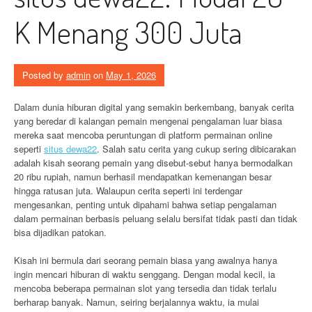
K Menang 300 Juta
Posted by
admin
on
May 1, 2026
Dalam dunia hiburan digital yang semakin berkembang, banyak cerita
yang beredar di kalangan pemain mengenai pengalaman luar biasa
mereka saat mencoba peruntungan di platform permainan online
seperti
situs dewa22
. Salah satu cerita yang cukup sering dibicarakan
adalah kisah seorang pemain yang disebut-sebut hanya bermodalkan
20 ribu rupiah, namun berhasil mendapatkan kemenangan besar
hingga ratusan juta. Walaupun cerita seperti ini terdengar
mengesankan, penting untuk dipahami bahwa setiap pengalaman
dalam permainan berbasis peluang selalu bersifat tidak pasti dan tidak
bisa dijadikan patokan.
Kisah ini bermula dari seorang pemain biasa yang awalnya hanya
ingin mencari hiburan di waktu senggang. Dengan modal kecil, ia
mencoba beberapa permainan slot yang tersedia dan tidak terlalu
berharap banyak. Namun, seiring berjalannya waktu, ia mulai