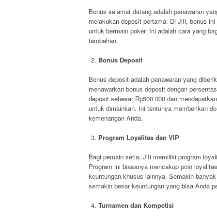
Bonus selamat datang adalah penawaran yang
melakukan deposit pertama. Di JiIi, bonus in
untuk bermain poker. Ini adalah cara yang b
tambahan.
Bonus Deposit
Bonus deposit adalah penawaran yang diberika
menawarkan bonus deposit dengan persentase 
deposit sebesar Rp500.000 dan mendapatka
untuk dimainkan. Ini tentunya memberikan d
kemenangan Anda.
Program Loyalitas dan VIP
Bagi pemain setia, JiIi memiliki program loy
Program ini biasanya mencakup poin loyalita
keuntungan khusus lainnya. Semakin banyak
semakin besar keuntungan yang bisa Anda pe
Turnamen dan Kompetisi