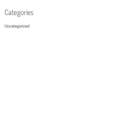
Categories
Uncategorized