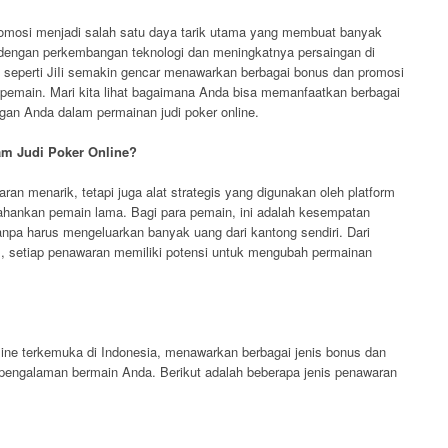
omosi menjadi salah satu daya tarik utama yang membuat banyak
 dengan perkembangan teknologi dan meningkatnya persaingan di
ka seperti JiIi semakin gencar menawarkan berbagai bonus dan promosi
emain. Mari kita lihat bagaimana Anda bisa memanfaatkan berbagai
an Anda dalam permainan judi poker online.
m Judi Poker Online?
n menarik, tetapi juga alat strategis yang digunakan oleh platform
ahankan pemain lama. Bagi para pemain, ini adalah kesempatan
pa harus mengeluarkan banyak uang dari kantong sendiri. Dari
, setiap penawaran memiliki potensi untuk mengubah permainan
online terkemuka di Indonesia, menawarkan berbagai jenis bonus dan
pengalaman bermain Anda. Berikut adalah beberapa jenis penawaran