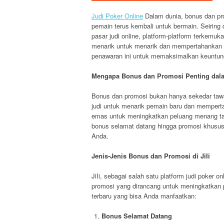
Judi Poker Online
Dalam dunia, bonus dan pr
pemain terus kembali untuk bermain. Seiring
pasar judi online, platform-platform terkemu
menarik untuk menarik dan mempertahankan p
penawaran ini untuk memaksimalkan keuntung
Mengapa Bonus dan Promosi Penting dala
Bonus dan promosi bukan hanya sekedar tawara
judi untuk menarik pemain baru dan mempert
emas untuk meningkatkan peluang menang tan
bonus selamat datang hingga promosi khusus
Anda.
Jenis-Jenis Bonus dan Promosi di JiIi
JiIi, sebagai salah satu platform judi poker 
promosi yang dirancang untuk meningkatkan 
terbaru yang bisa Anda manfaatkan:
Bonus Selamat Datang