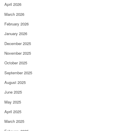
April 2026
March 2026
February 2026
January 2026
December 2025
November 2025
October 2025
September 2025
August 2025
June 2025
May 2025
April 2025
March 2025