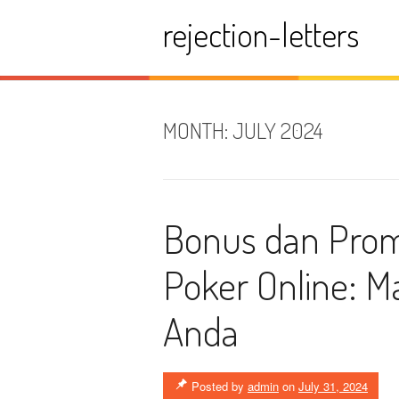
Skip
rejection-letters
to
content
MONTH:
JULY 2024
Bonus dan Promo
Poker Online: 
Anda
Posted by
admin
on
July 31, 2024