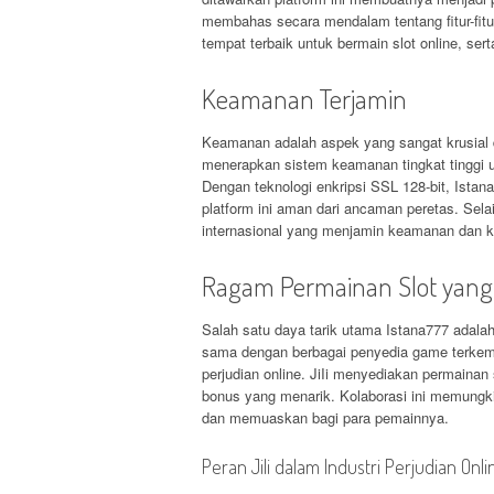
membahas secara mendalam tentang fitur-fit
tempat terbaik untuk bermain slot online, serta
Keamanan Terjamin
Keamanan adalah aspek yang sangat krusial da
menerapkan sistem keamanan tingkat tinggi un
Dengan teknologi enkripsi SSL 128-bit, Istan
platform ini aman dari ancaman peretas. Selain 
internasional yang menjamin keamanan dan ke
Ragam Permainan Slot yang
Salah satu daya tarik utama Istana777 adalah
sama dengan berbagai penyedia game terkemuk
perjudian online. JiIi menyediakan permainan 
bonus yang menarik. Kolaborasi ini memung
dan memuaskan bagi para pemainnya.
Peran JiIi dalam Industri Perjudian Onli