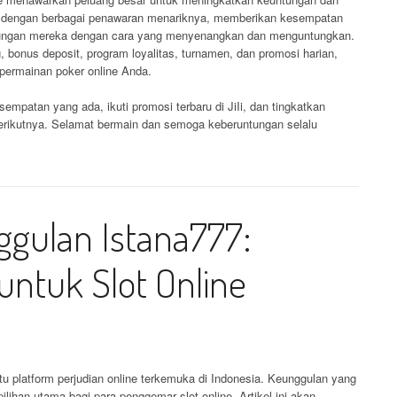
 dengan berbagai penawaran menariknya, memberikan kesempatan
ungan mereka dengan cara yang menyenangkan dan menguntungkan.
onus deposit, program loyalitas, turnamen, dan promosi harian,
permainan poker online Anda.
empatan yang ada, ikuti promosi terbaru di JiIi, dan tingkatkan
berikutnya. Selamat bermain dan semoga keberuntungan selalu
ggulan Istana777:
untuk Slot Online
atu platform perjudian online terkemuka di Indonesia. Keunggulan yang
lihan utama bagi para penggemar slot online. Artikel ini akan