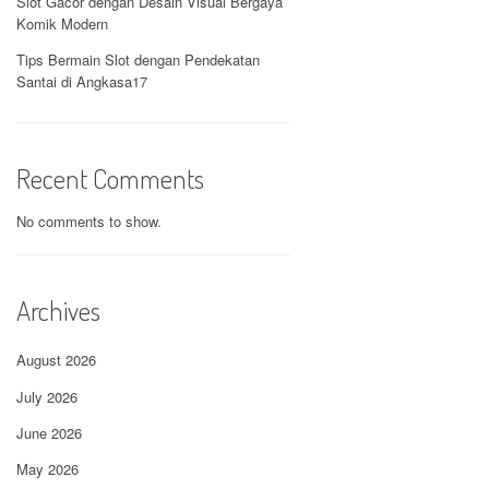
Slot Gacor dengan Desain Visual Bergaya
Komik Modern
Tips Bermain Slot dengan Pendekatan
Santai di Angkasa17
Recent Comments
No comments to show.
Archives
August 2026
July 2026
June 2026
May 2026