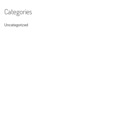
Categories
Uncategorized