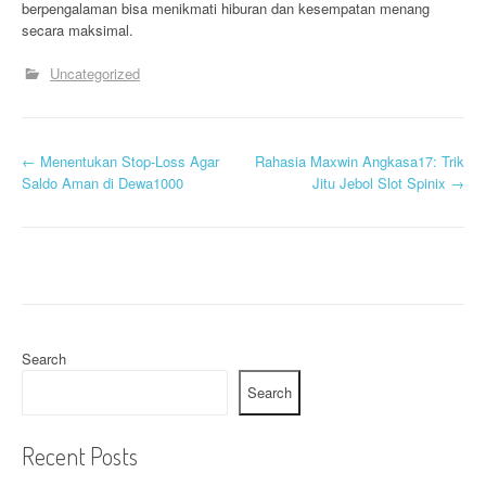
berpengalaman bisa menikmati hiburan dan kesempatan menang
secara maksimal.
Uncategorized
P
←
Menentukan Stop-Loss Agar
Rahasia Maxwin Angkasa17: Trik
Saldo Aman di Dewa1000
Jitu Jebol Slot Spinix
→
o
s
t
n
a
Search
Search
v
i
Recent Posts
g