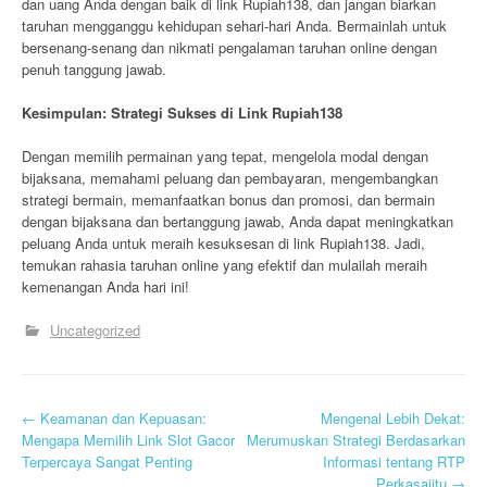
dan uang Anda dengan baik di link Rupiah138, dan jangan biarkan
taruhan mengganggu kehidupan sehari-hari Anda. Bermainlah untuk
bersenang-senang dan nikmati pengalaman taruhan online dengan
penuh tanggung jawab.
Kesimpulan: Strategi Sukses di Link Rupiah138
Dengan memilih permainan yang tepat, mengelola modal dengan
bijaksana, memahami peluang dan pembayaran, mengembangkan
strategi bermain, memanfaatkan bonus dan promosi, dan bermain
dengan bijaksana dan bertanggung jawab, Anda dapat meningkatkan
peluang Anda untuk meraih kesuksesan di link Rupiah138. Jadi,
temukan rahasia taruhan online yang efektif dan mulailah meraih
kemenangan Anda hari ini!
Uncategorized
P
←
Keamanan dan Kepuasan:
Mengenal Lebih Dekat:
Mengapa Memilih Link Slot Gacor
Merumuskan Strategi Berdasarkan
o
Terpercaya Sangat Penting
Informasi tentang RTP
Perkasajitu
→