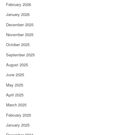
February 2026
January 2026
December 2025
November 2025
October 2025
September 2025
August 2025
June 2025
May 2025
April 2025
March 2025
February 2025
January 2025
December 2024