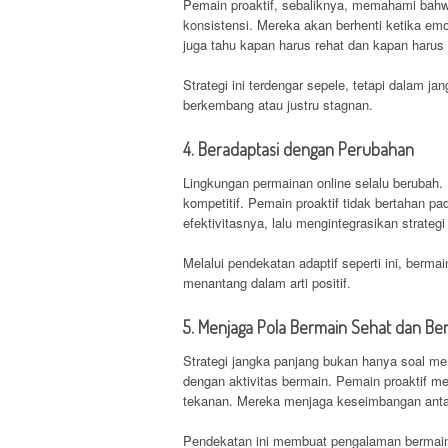
Pemain proaktif, sebaliknya, memahami bahwa
konsistensi. Mereka akan berhenti ketika e
juga tahu kapan harus rehat dan kapan harus 
Strategi ini terdengar sepele, tetapi dalam 
berkembang atau justru stagnan.
4. Beradaptasi dengan Perubahan
Lingkungan permainan online selalu berubah. B
kompetitif. Pemain proaktif tidak bertahan p
efektivitasnya, lalu mengintegrasikan strateg
Melalui pendekatan adaptif seperti ini, berma
menantang dalam arti positif.
5. Menjaga Pola Bermain Sehat dan Be
Strategi jangka panjang bukan hanya soal m
dengan aktivitas bermain. Pemain proaktif 
tekanan. Mereka menjaga keseimbangan antara w
Pendekatan ini membuat pengalaman bermain 