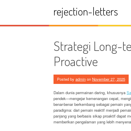
Skip
rejection-letters
to
content
Strategi Long-
Proactive
Posted by
admin
on
November 27, 2025
Dalam dunia permainan daring, khususnya
Sa
pendek—mengejar kemenangan cepat, mengikuti
benar-benar berkembang sebagai pemain yan
paradigma: dari pemain reaktif menjadi pema
panjang yang berbasis sikap proaktif dapat m
memberikan pengalaman yang lebih menyena