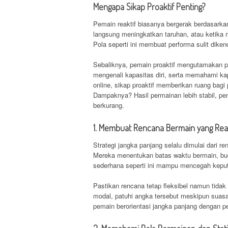
Mengapa Sikap Proaktif Penting?
Pemain reaktif biasanya bergerak berdasarkan
langsung meningkatkan taruhan, atau ketika m
Pola seperti ini membuat performa sulit diken
Sebaliknya, pemain proaktif mengutamakan p
mengenali kapasitas diri, serta memahami ka
online, sikap proaktif memberikan ruang bag
Dampaknya? Hasil permainan lebih stabil, pen
berkurang.
1. Membuat Rencana Bermain yang Reali
Strategi jangka panjang selalu dimulai dari r
Mereka menentukan batas waktu bermain, budg
sederhana seperti ini mampu mencegah kepu
Pastikan rencana tetap fleksibel namun tida
modal, patuhi angka tersebut meskipun suas
pemain berorientasi jangka panjang dengan p