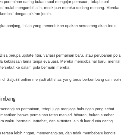
 permainan daring bukan soal mengejar perasaan, tetapi soal
mosi mulai mengambil alih, meskipun mereka sedang menang. Mereka
kembali dengan pikiran jernih.
jangka panjang, inilah yang menentukan apakah seseorang akan terus
isa berupa update fitur, variasi permainan baru, atau perubahan pola
ada kebiasaan lama tanpa evaluasi. Mereka mencoba hal baru, menilai
i tersebut ke dalam pola bermain mereka.
in di Salju88 online menjadi aktivitas yang terus berkembang dan lebih
rimbang
emenangkan permainan, tetapi juga menjaga hubungan yang sehat
memastikan bahwa permainan tetap menjadi hiburan, bukan sumber
aktu bermain, istirahat, dan aktivitas lain di luar dunia daring.
terasa lebih ringan, menyenangkan, dan tidak membebani kondisi