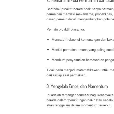
2. Memahami Pola Permainan dan Stati
Bertindak proaktif berarti tidak hanya bermain,
permainan memiliki mekanisme, probabilita
dasar, pemain dapat mengembangkan pola berm
Pemain proaktif biasanya:
Mencatat frekuensi kemenangan dan keka
Menilai permainan mana yang paling coc
Membuat penyesuaian berdasarkan penga
Tidak perlu menjadi matematikawan untuk me
dari setiap sesi permainan.
3. Mengelola Emosi dan Momentum
Ini adalah tantangan terbesar bagi kebanyak
berada dalam “peruntungan baik” atau sebalik
akan tenggelam dalam momentum tersebut.