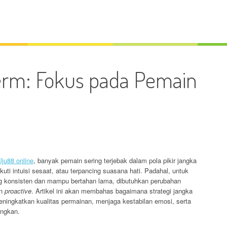
term: Fokus pada Pemain
lju88 online
, banyak pemain sering terjebak dalam pola pikir jangka
 intuisi sesaat, atau terpancing suasana hati. Padahal, untuk
g konsisten dan mampu bertahan lama, dibutuhkan perubahan
in
proactive
. Artikel ini akan membahas bagaimana strategi jangka
eningkatkan kualitas permainan, menjaga kestabilan emosi, serta
ngkan.