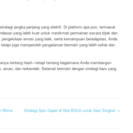
strategi jangka panjang yang efektif. Di platform apa pun, termasuk
andasan yang lebih kuat untuk menikmati permainan secara bijak dan
, pengelolaan emosi yang baik, serta kemampuan beradaptasi, Anda
 tetapi juga memperoleh pengalaman bermain yang lebih sehat dan
hanya tentang hasil—tetapi tentang bagaimana Anda membangun
 aman, dan terkendali. Selamat bermain dengan strategi baru yang
i Ritme
Strategi Spin Cepat di Slot BOLA untuk Sesi Singkat
→