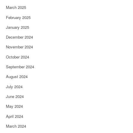
March 2025
February 2025
January 2025
December 2024
November 2024
October 2024
September 2024
August 2024
July 2024
June 2024
May 2024
April 2024
March 2024