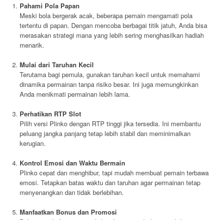
Pahami Pola Papan
Meski bola bergerak acak, beberapa pemain mengamati pola
tertentu di papan. Dengan mencoba berbagai titik jatuh, Anda bisa
merasakan strategi mana yang lebih sering menghasilkan hadiah
menarik.
Mulai dari Taruhan Kecil
Terutama bagi pemula, gunakan taruhan kecil untuk memahami
dinamika permainan tanpa risiko besar. Ini juga memungkinkan
Anda menikmati permainan lebih lama.
Perhatikan RTP Slot
Pilih versi Plinko dengan RTP tinggi jika tersedia. Ini membantu
peluang jangka panjang tetap lebih stabil dan meminimalkan
kerugian.
Kontrol Emosi dan Waktu Bermain
Plinko cepat dan menghibur, tapi mudah membuat pemain terbawa
emosi. Tetapkan batas waktu dan taruhan agar permainan tetap
menyenangkan dan tidak berlebihan.
Manfaatkan Bonus dan Promosi