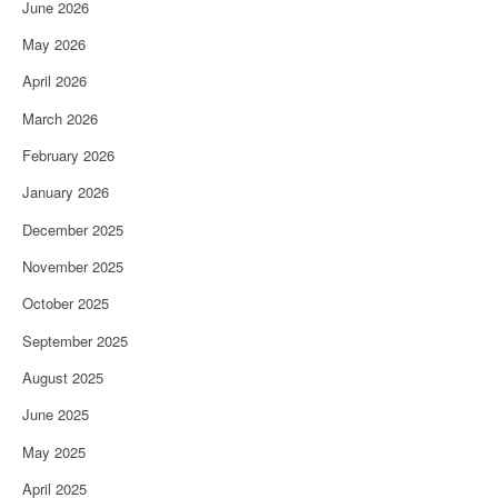
June 2026
May 2026
April 2026
March 2026
February 2026
January 2026
December 2025
November 2025
October 2025
September 2025
August 2025
June 2025
May 2025
April 2025