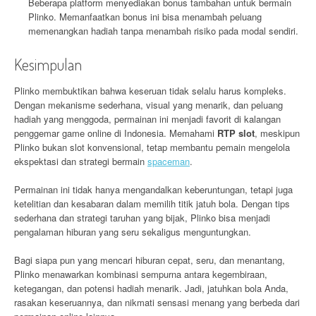
Beberapa platform menyediakan bonus tambahan untuk bermain
Plinko. Memanfaatkan bonus ini bisa menambah peluang
memenangkan hadiah tanpa menambah risiko pada modal sendiri.
Kesimpulan
Plinko membuktikan bahwa keseruan tidak selalu harus kompleks.
Dengan mekanisme sederhana, visual yang menarik, dan peluang
hadiah yang menggoda, permainan ini menjadi favorit di kalangan
penggemar game online di Indonesia. Memahami
RTP slot
, meskipun
Plinko bukan slot konvensional, tetap membantu pemain mengelola
ekspektasi dan strategi bermain
spaceman
.
Permainan ini tidak hanya mengandalkan keberuntungan, tetapi juga
ketelitian dan kesabaran dalam memilih titik jatuh bola. Dengan tips
sederhana dan strategi taruhan yang bijak, Plinko bisa menjadi
pengalaman hiburan yang seru sekaligus menguntungkan.
Bagi siapa pun yang mencari hiburan cepat, seru, dan menantang,
Plinko menawarkan kombinasi sempurna antara kegembiraan,
ketegangan, dan potensi hadiah menarik. Jadi, jatuhkan bola Anda,
rasakan keseruannya, dan nikmati sensasi menang yang berbeda dari