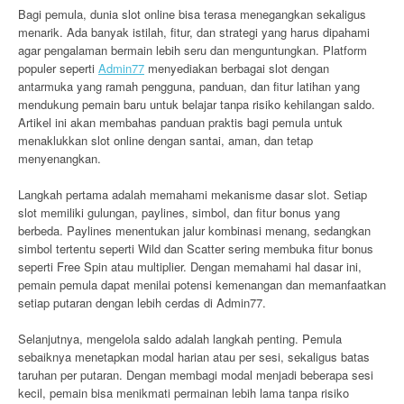
Bagi pemula, dunia slot online bisa terasa menegangkan sekaligus
menarik. Ada banyak istilah, fitur, dan strategi yang harus dipahami
agar pengalaman bermain lebih seru dan menguntungkan. Platform
populer seperti
Admin77
menyediakan berbagai slot dengan
antarmuka yang ramah pengguna, panduan, dan fitur latihan yang
mendukung pemain baru untuk belajar tanpa risiko kehilangan saldo.
Artikel ini akan membahas panduan praktis bagi pemula untuk
menaklukkan slot online dengan santai, aman, dan tetap
menyenangkan.
Langkah pertama adalah memahami mekanisme dasar slot. Setiap
slot memiliki gulungan, paylines, simbol, dan fitur bonus yang
berbeda. Paylines menentukan jalur kombinasi menang, sedangkan
simbol tertentu seperti Wild dan Scatter sering membuka fitur bonus
seperti Free Spin atau multiplier. Dengan memahami hal dasar ini,
pemain pemula dapat menilai potensi kemenangan dan memanfaatkan
setiap putaran dengan lebih cerdas di Admin77.
Selanjutnya, mengelola saldo adalah langkah penting. Pemula
sebaiknya menetapkan modal harian atau per sesi, sekaligus batas
taruhan per putaran. Dengan membagi modal menjadi beberapa sesi
kecil, pemain bisa menikmati permainan lebih lama tanpa risiko