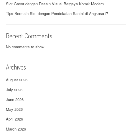
n
Slot Gacor dengan Desain Visual Bergaya Komik Modern
Tips Bermain Slot dengan Pendekatan Santai di Angkasa17
Recent Comments
No comments to show.
Archives
August 2026
July 2026
June 2026
May 2026
April 2026
March 2026