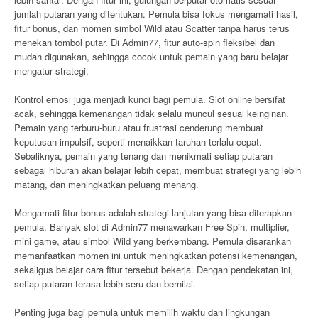
jumlah putaran yang ditentukan. Pemula bisa fokus mengamati hasil,
fitur bonus, dan momen simbol Wild atau Scatter tanpa harus terus
menekan tombol putar. Di Admin77, fitur auto-spin fleksibel dan
mudah digunakan, sehingga cocok untuk pemain yang baru belajar
mengatur strategi.
Kontrol emosi juga menjadi kunci bagi pemula. Slot online bersifat
acak, sehingga kemenangan tidak selalu muncul sesuai keinginan.
Pemain yang terburu-buru atau frustrasi cenderung membuat
keputusan impulsif, seperti menaikkan taruhan terlalu cepat.
Sebaliknya, pemain yang tenang dan menikmati setiap putaran
sebagai hiburan akan belajar lebih cepat, membuat strategi yang lebih
matang, dan meningkatkan peluang menang.
Mengamati fitur bonus adalah strategi lanjutan yang bisa diterapkan
pemula. Banyak slot di Admin77 menawarkan Free Spin, multiplier,
mini game, atau simbol Wild yang berkembang. Pemula disarankan
memanfaatkan momen ini untuk meningkatkan potensi kemenangan,
sekaligus belajar cara fitur tersebut bekerja. Dengan pendekatan ini,
setiap putaran terasa lebih seru dan bernilai.
Penting juga bagi pemula untuk memilih waktu dan lingkungan