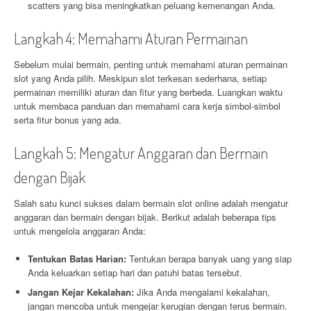
scatters yang bisa meningkatkan peluang kemenangan Anda.
Langkah 4: Memahami Aturan Permainan
Sebelum mulai bermain, penting untuk memahami aturan permainan
slot yang Anda pilih. Meskipun slot terkesan sederhana, setiap
permainan memiliki aturan dan fitur yang berbeda. Luangkan waktu
untuk membaca panduan dan memahami cara kerja simbol-simbol
serta fitur bonus yang ada.
Langkah 5: Mengatur Anggaran dan Bermain
dengan Bijak
Salah satu kunci sukses dalam bermain slot online adalah mengatur
anggaran dan bermain dengan bijak. Berikut adalah beberapa tips
untuk mengelola anggaran Anda:
Tentukan Batas Harian:
Tentukan berapa banyak uang yang siap
Anda keluarkan setiap hari dan patuhi batas tersebut.
Jangan Kejar Kekalahan:
Jika Anda mengalami kekalahan,
jangan mencoba untuk mengejar kerugian dengan terus bermain.