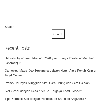
t
n
a
v
Search
i
Search
g
Recent Posts
a
Rahasia Algoritma Habanero 2026 yang Hanya Diketahui Member
t
Labamanjur
i
Gameplay Magic Oak Habanero: Jelajah Hutan Ajaib Penuh Koin di
Togel Online
o
Promo Rollingan Mingguan Slot: Cara Hitung dan Cara Cairkan
n
Slot Gacor dengan Desain Visual Bergaya Komik Modern
Tips Bermain Slot dengan Pendekatan Santai di Angkasa17