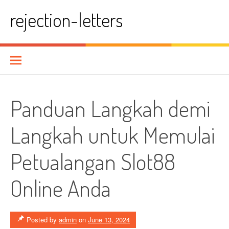
Skip
rejection-letters
to
content
Panduan Langkah demi
Langkah untuk Memulai
Petualangan Slot88
Online Anda
Posted by
admin
on
June 13, 2024