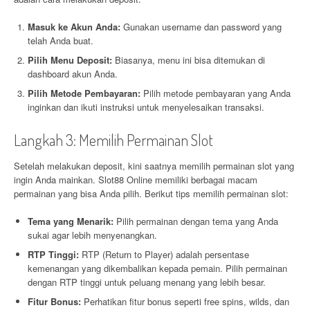
Masuk ke Akun Anda:
Gunakan username dan password yang
telah Anda buat.
Pilih Menu Deposit:
Biasanya, menu ini bisa ditemukan di
dashboard akun Anda.
Pilih Metode Pembayaran:
Pilih metode pembayaran yang Anda
inginkan dan ikuti instruksi untuk menyelesaikan transaksi.
Langkah 3: Memilih Permainan Slot
Setelah melakukan deposit, kini saatnya memilih permainan slot yang
ingin Anda mainkan. Slot88 Online memiliki berbagai macam
permainan yang bisa Anda pilih. Berikut tips memilih permainan slot:
Tema yang Menarik:
Pilih permainan dengan tema yang Anda
sukai agar lebih menyenangkan.
RTP Tinggi:
RTP (Return to Player) adalah persentase
kemenangan yang dikembalikan kepada pemain. Pilih permainan
dengan RTP tinggi untuk peluang menang yang lebih besar.
Fitur Bonus:
Perhatikan fitur bonus seperti free spins, wilds, dan