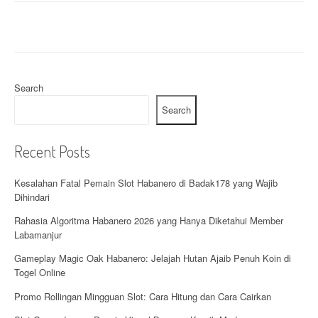
s
t
n
a
Search
Search
v
i
Recent Posts
g
Kesalahan Fatal Pemain Slot Habanero di Badak178 yang Wajib
a
Dihindari
t
Rahasia Algoritma Habanero 2026 yang Hanya Diketahui Member
Labamanjur
i
Gameplay Magic Oak Habanero: Jelajah Hutan Ajaib Penuh Koin di
o
Togel Online
n
Promo Rollingan Mingguan Slot: Cara Hitung dan Cara Cairkan