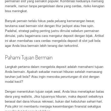
permainan slot yang semakin populer. Kombinasi keduanya memang
menarik, namun tanpa pengelolaan dana yang cerdas, risiko kerugian
bisa meningkat.
Banyak pemain terlalu fokus pada peluang kemenangan besar,
terutama saat bermain slot dengan fitur jackpot atau free spin.
Padahal, strategi paling penting justru dimulai sebelum permainan
dimulai, yaitu bagaimana cara mengatur deposit dengan bijak. Artikel
ini akan membahas cara cerdas mengelola deposit di slot judi bola
agar Anda bisa bermain lebih tenang dan terkontrol.
Pahami Tujuan Bermain
Langkah pertama dalam mengelola deposit adalah memahami tujuan
Anda bermain. Apakah sekadar mencari hiburan setelah memasang
taruhan judi bola? Atau ingin mencoba peruntungan di slot dengan
modal kecil?
Dengan menentukan tujuan sejak awal, Anda bisa menetapkan batas
dana yang realistis. Jika tujuannya hiburan, maka deposit sebaiknya
berasal dari dana khusus rekreasi, bukan dari kebutuhan sehari-hari.
Pola pikir ini membantu menjaga keseimbangan finansial sekaligus