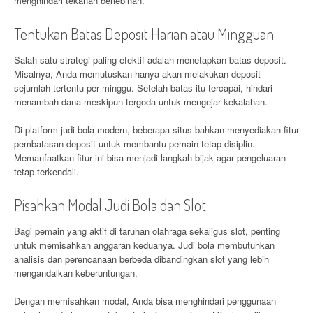
menghindari tekanan berlebihan.
Tentukan Batas Deposit Harian atau Mingguan
Salah satu strategi paling efektif adalah menetapkan batas deposit.
Misalnya, Anda memutuskan hanya akan melakukan deposit
sejumlah tertentu per minggu. Setelah batas itu tercapai, hindari
menambah dana meskipun tergoda untuk mengejar kekalahan.
Di platform judi bola modern, beberapa situs bahkan menyediakan fitur
pembatasan deposit untuk membantu pemain tetap disiplin.
Memanfaatkan fitur ini bisa menjadi langkah bijak agar pengeluaran
tetap terkendali.
Pisahkan Modal Judi Bola dan Slot
Bagi pemain yang aktif di taruhan olahraga sekaligus slot, penting
untuk memisahkan anggaran keduanya. Judi bola membutuhkan
analisis dan perencanaan berbeda dibandingkan slot yang lebih
mengandalkan keberuntungan.
Dengan memisahkan modal, Anda bisa menghindari penggunaan