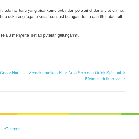
 ada hal baru yang bisa kamu coba dan pelajari di dunia slot online.
otmu sekarang juga, nikmati sensasi beragam tema dan fitur, dan raih
elalu menyertai setiap putaran gulunganmu!
 Gacor Hari
Memaksimalkan Fitur Auto-Spin dan Quick-Spin untuk
Efisiensi di Ikan138
→
ameThemes
.