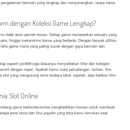
ati pengalaman bermain yang lengkap dan menyenangkan, tanpa harus
form dengan Koleksi Game Lengkap?
 kamu tidak akan pernah bosan. Setiap game menawarkan sesuatu yang
n suara, hingga mekanisme bonus yang berbeda. Dengan banyak pilihan,
 tahu game mana yang paling cocok dengan gaya bermain dan
kap seperti join999 juga biasanya menyediakan filter dan kategori
it dengan cepat. Apakah kamu suka petualangan, fantasi, film,
 slot yang mengusung tema budaya lokal, sejarah, atau bahkan film-
ia Slot Online
engembang game berlomba-lomba menghadirkan inovasi untuk membuat
eberapa jenis tema dan fitur populer yang bisa kamu temukan saat