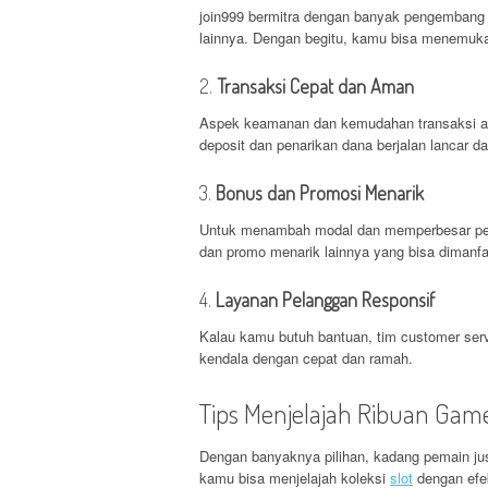
join999 bermitra dengan banyak pengembang
lainnya. Dengan begitu, kamu bisa menemukan
2.
Transaksi Cepat dan Aman
Aspek keamanan dan kemudahan transaksi ada
deposit dan penarikan dana berjalan lancar 
3.
Bonus dan Promosi Menarik
Untuk menambah modal dan memperbesar pelu
dan promo menarik lainnya yang bisa dimanf
4.
Layanan Pelanggan Responsif
Kalau kamu butuh bantuan, tim customer ser
kendala dengan cepat dan ramah.
Tips Menjelajah Ribuan Game
Dengan banyaknya pilihan, kadang pemain jus
kamu bisa menjelajah koleksi
slot
dengan efek