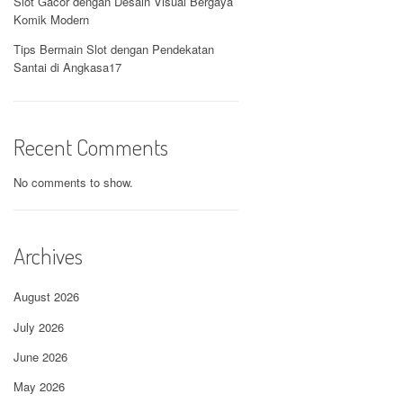
Slot Gacor dengan Desain Visual Bergaya
Komik Modern
Tips Bermain Slot dengan Pendekatan
Santai di Angkasa17
Recent Comments
No comments to show.
Archives
August 2026
July 2026
June 2026
May 2026