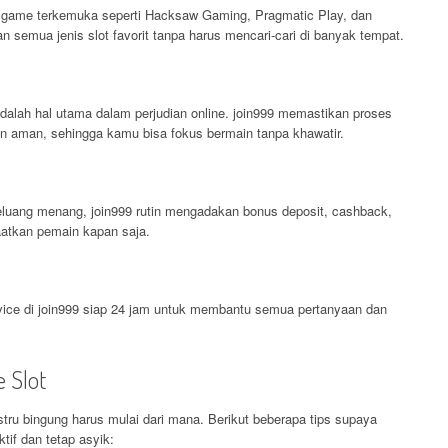
 game terkemuka seperti Hacksaw Gaming, Pragmatic Play, dan
 semua jenis slot favorit tanpa harus mencari-cari di banyak tempat.
lah hal utama dalam perjudian online. join999 memastikan proses
dan aman, sehingga kamu bisa fokus bermain tanpa khawatir.
ang menang, join999 rutin mengadakan bonus deposit, cashback,
aatkan pemain kapan saja.
vice di join999 siap 24 jam untuk membantu semua pertanyaan dan
 Slot
tru bingung harus mulai dari mana. Berikut beberapa tips supaya
tif dan tetap asyik: