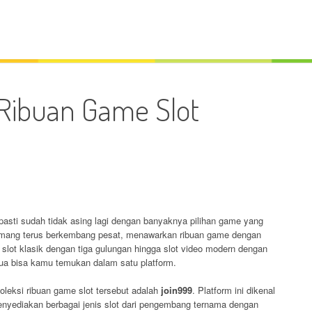
i Ribuan Game Slot
pasti sudah tidak asing lagi dengan banyaknya pilihan game yang
ang terus berkembang pesat, menawarkan ribuan game dengan
 slot klasik dengan tiga gulungan hingga slot video modern dengan
mua bisa kamu temukan dalam satu platform.
koleksi ribuan game slot tersebut adalah
join999
. Platform ini dikenal
menyediakan berbagai jenis slot dari pengembang ternama dengan