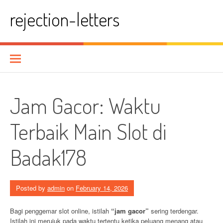
Skip
rejection-letters
to
content
Jam Gacor: Waktu
Terbaik Main Slot di
Badak178
Posted by
admin
on
February 14, 2026
Bagi penggemar slot online, istilah
“jam gacor”
sering terdengar.
Istilah ini merujuk pada waktu tertentu ketika peluang menang atau