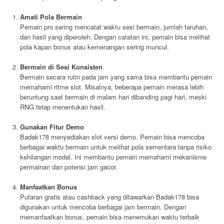
Amati Pola Bermain
Pemain pro sering mencatat waktu sesi bermain, jumlah taruhan,
dan hasil yang diperoleh. Dengan catatan ini, pemain bisa melihat
pola kapan bonus atau kemenangan sering muncul.
Bermain di Sesi Konsisten
Bermain secara rutin pada jam yang sama bisa membantu pemain
memahami ritme slot. Misalnya, beberapa pemain merasa lebih
beruntung saat bermain di malam hari dibanding pagi hari, meski
RNG tetap menentukan hasil.
Gunakan Fitur Demo
Badak178 menyediakan slot versi demo. Pemain bisa mencoba
berbagai waktu bermain untuk melihat pola sementara tanpa risiko
kehilangan modal. Ini membantu pemain memahami mekanisme
permainan dan potensi jam gacor.
Manfaatkan Bonus
Putaran gratis atau cashback yang ditawarkan Badak178 bisa
digunakan untuk mencoba berbagai jam bermain. Dengan
memanfaatkan bonus, pemain bisa menemukan waktu terbaik