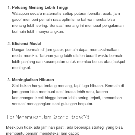
Peluang Menang Lebih Tinggi
Walaupun secara matematis setiap putaran bersifat acak, jam
gacor memberi pemain rasa optimisme bahwa mereka bisa
menang lebih sering. Sensasi menang ini membuat pengalaman
bermain lebih menyenangkan.
Efisiensi Modal
Dengan bermain di jam gacor, pemain dapat memaksimalkan
modal mereka. Taruhan yang lebih efisien berarti waktu bermain
lebih panjang dan kesempatan untuk memicu bonus atau jackpot
meningkat.
Meningkatkan Hiburan
Slot bukan hanya tentang menang, tapi juga hiburan. Bermain di
jam gacor bisa membuat sesi terasa lebih seru, karena
kemenangan kecil hingga besar lebih sering terjadi, menambah
sensasi menegangkan saat gulungan berputar.
Tips Menemukan Jam Gacor di Badak178
Meskipun tidak ada jaminan pasti, ada beberapa strategi yang bisa
membantu pemain mendeteksi jam gacor: