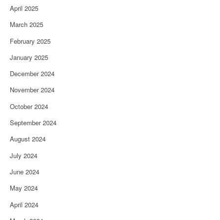
April 2025
March 2025
February 2025
January 2025
December 2024
November 2024
October 2024
September 2024
August 2024
July 2024
June 2024
May 2024
April 2024