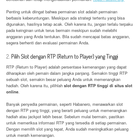
Penting untuk diingat bahwa permainan slot adalah permainan
berbasis keberuntungan. Meskipun ada strategi tertentu yang bisa
digunakan, hasilnya tetap acak. Oleh karena itu, jangan terlalu terpaku
pada keinginan untuk terus bermain meskipun sudah melebihi
anggaran yang Anda tentukan. Bila sudah mencapai batas anggaran,
segera berhenti dan evaluasi permainan Anda.
2.
Pilih Slot dengan RTP (Return to Player) yang Tinggi
RTP (Return to Player) adalah persentase kemenangan yang dapat
diharapkan oleh pemain dalam jangka panjang. Semakin tinggi RTP
sebuah slot, semakin besar peluang Anda untuk memenangkan
hadiah. Oleh karena itu, pilihlah
slot dengan RTP tinggi di situs slot
online
.
Banyak penyedia permainan, seperti Habanero, menawarkan slot
dengan RTP yang tinggi, yang berarti peluang untuk memenangkan
hadiah atau jackpot lebih besar. Sebelum mulai bermain, pastikan
untuk memeriksa informasi RTP yang tersedia di setiap permainan.
Dengan memilih slot yang tepat, Anda sudah meningkatkan peluang
untuk meraih kemenangan.