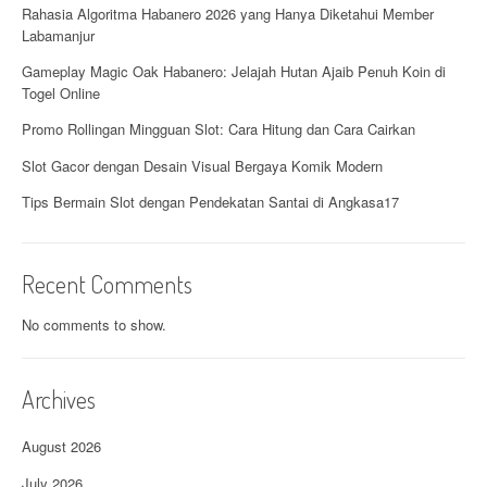
Rahasia Algoritma Habanero 2026 yang Hanya Diketahui Member
a
Labamanjur
t
Gameplay Magic Oak Habanero: Jelajah Hutan Ajaib Penuh Koin di
Togel Online
i
Promo Rollingan Mingguan Slot: Cara Hitung dan Cara Cairkan
o
Slot Gacor dengan Desain Visual Bergaya Komik Modern
n
Tips Bermain Slot dengan Pendekatan Santai di Angkasa17
Recent Comments
No comments to show.
Archives
August 2026
July 2026