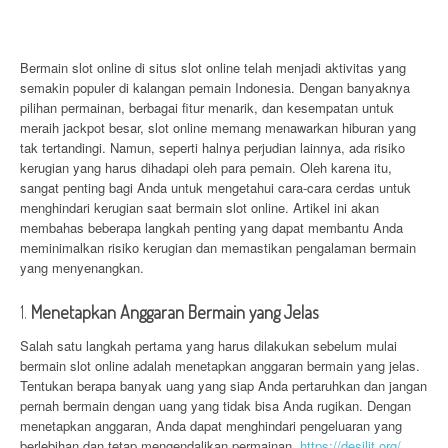
Bermain slot online di situs slot online telah menjadi aktivitas yang
semakin populer di kalangan pemain Indonesia. Dengan banyaknya
pilihan permainan, berbagai fitur menarik, dan kesempatan untuk
meraih jackpot besar, slot online memang menawarkan hiburan yang
tak tertandingi. Namun, seperti halnya perjudian lainnya, ada risiko
kerugian yang harus dihadapi oleh para pemain. Oleh karena itu,
sangat penting bagi Anda untuk mengetahui cara-cara cerdas untuk
menghindari kerugian saat bermain slot online. Artikel ini akan
membahas beberapa langkah penting yang dapat membantu Anda
meminimalkan risiko kerugian dan memastikan pengalaman bermain
yang menyenangkan.
1.
Menetapkan Anggaran Bermain yang Jelas
Salah satu langkah pertama yang harus dilakukan sebelum mulai
bermain slot online adalah menetapkan anggaran bermain yang jelas.
Tentukan berapa banyak uang yang siap Anda pertaruhkan dan jangan
pernah bermain dengan uang yang tidak bisa Anda rugikan. Dengan
menetapkan anggaran, Anda dapat menghindari pengeluaran yang
berlebihan dan tetap mengendalikan permainan.
https://desilit.org/